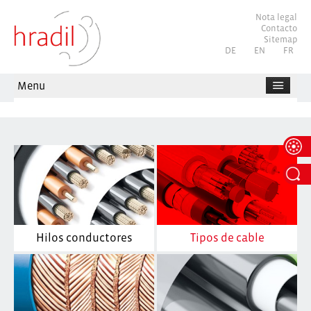
Nota legal
Contacto
Sitemap
Seleccione su idioma
DE
EN
FR
Menu
Hilos conductores
Tipos de cable