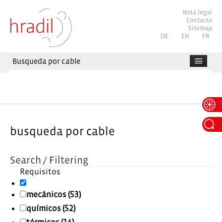
Nota legal
Contacto
Sitemap
Seleccione su idioma
DE
EN
FR
Busqueda por cable
busqueda por cable
Search / Filtering
Requisitos
mecánicos (53)
químicos (52)