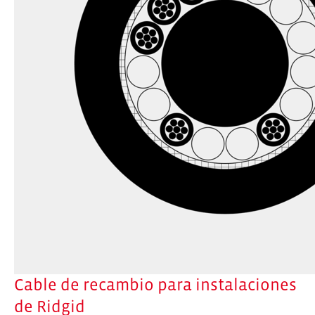
Cable de recambio para instalaciones
de Ridgid