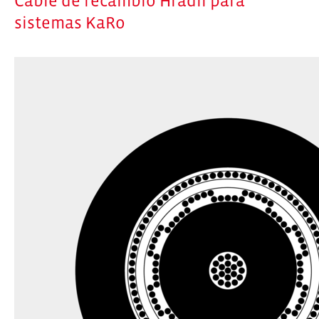
Cable de recambio Hradil para
sistemas KaRo